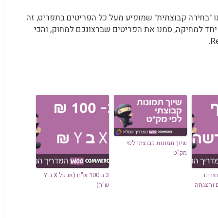
ו "בחירה קבוצתית" שמופיע מעל כל הפריטים בתפריט, זה
חד למחיקה, סמנו את הפריטים שברצונכם למחוק, והכי
שיוך תמונות קבוצתי לפי
מק"ט
צרים
3 ב 100 ש"ח (או כל X ב Y
ם והצגתה
ש"ח)