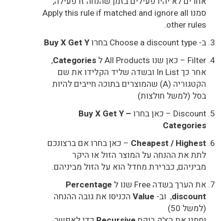
אחרים לא יהיו פעילים בזמן שהנחה זו פעילה,
סמנו Apply this rule if matched and ignore all
other rules.
ב- Choose a discount type בחרו
Buy X Get Y
Filter – כאן שנו All Products ל
Categories
,
אחר כך In List ובשדה שליד הקלידו את שם
הקטגוריה (A) שהמוצרים בתוכה חייבים להיות
בסל (למשל חולצות)
Discount – כאן בחרו
Buy X Get Y –
Categories
Cheapest / Highest
– כאן בחרו אם ברצונכם
לתת את ההנחה על המוצר הזול או היקר
מביניהם, כברירת מחדל הוא על הזול מביניהם.
את הערך בשדה Free שנו ל
Percentage
discount
, וב-
Value
הכניסו את גובה ההנחה
(למשל 50)
וסמנו את הצ'ק בוקס
Recursive
כדי לאפשר