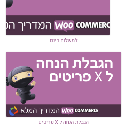
למשלוח חינם
הגבלת הנחה ל X פריטים