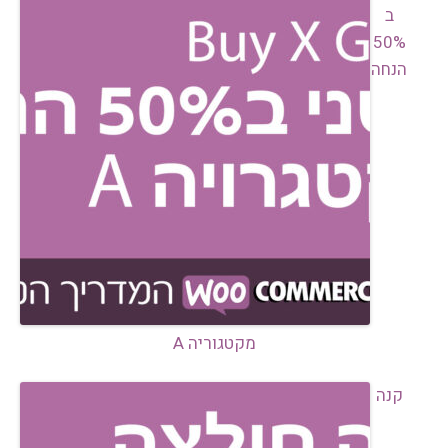
ב
50%
הנחה
מקטגוריה A
קנה